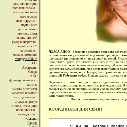
немного истории
большая собака...
апсо на выставке
апсо и спорт
апсо и другие...
люди и апсо
дети и собаки
это надо знать
вязать или нет?
уход за шерстью..
папильотки?..
из писем о...
ЛХАСА АПСО
- бесценное создание природы: собачья
маша и компания
исчезновения как уникальный вид живой природы,
Лхас
настоящей (примитивной) и подлинной породой. Можно т
стандарт 1901 г.
продолжат изучать его, лелеять и ценить за то, что он
FCI
сохранить его и его превосходные качества, дабы не по
Австралия
качеств мы рады сообщить, что остаток популяции под
Канада
грозящего ему вымирания. Теперь, без ограничений пер
описаний
Тибетских собак
. И наша задача - находить и
AKC
формирование апсо
Надеемся, что что-то из прочитанного здесь окажется н
климат
нашем славном горце не оставит Вас равнодушными. И не
высота, местность
вызовет желание поспорить, мы будем рады любому Ваше
порода была непросто сохранена, а сохранена в том вид
характер и размер
одно тысячелетие.
тело, движения...
Добро пожаловать в мир маленького гордог
морда и прикус
голова, глаза, уши
КООРДИНАТЫ ДЛЯ СВЯЗИ
ноги, хвост и...
выводы или...
Ссылки
Форум