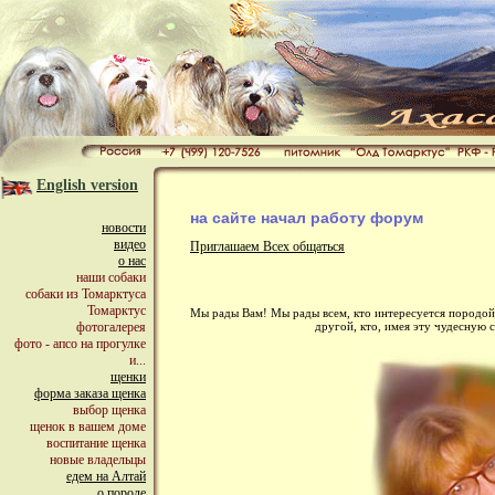
English version
на сайте начал работу форум
новости
видео
Приглашаем Всех общаться
о нас
наши собаки
собаки из Томарктуса
Томарктус
Мы рады Вам! Мы рады всем, кто интересуется породой с
другой, кто, имея эту чудесную 
фотогалерея
фото - апсо на прогулке
и...
щенки
форма заказа щенка
выбор щенка
щенок в вашем доме
воспитание щенка
новые владельцы
едем на Алтай
о породе